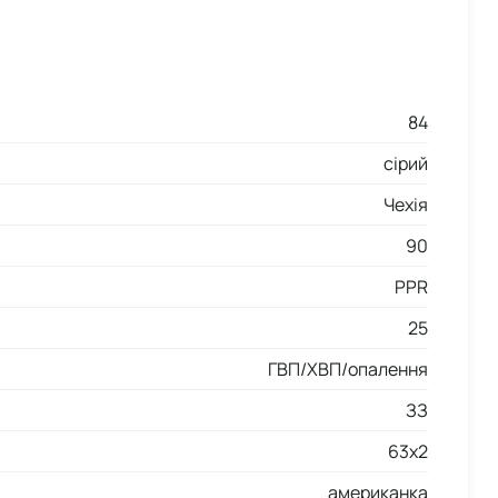
84
сірий
Чехія
90
PPR
25
ГВП/ХВП/опалення
ЗЗ
63x2
американка