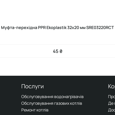
Муфта-перехідна PPR Ekoplastik 32х20 мм SRE03220RCT
45 ₴
Послуги
Ко
Обслуговування водонагрівачів
Про
Обслуговування газових котлів
Де
Ремонт котлів
До