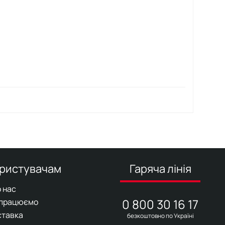
ристувачам
Гаряча лінія
 нас
0 800 30 16 17
 працюємо
ставка
безкоштовно по Україні