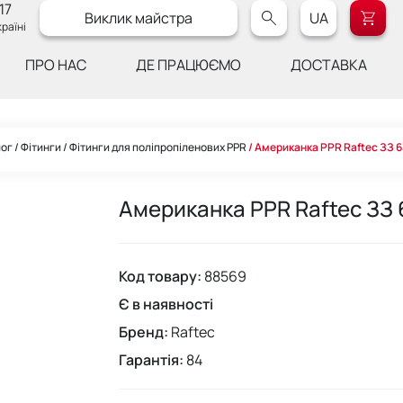
17
Виклик майстра
UA
раїні
ПРО НАС
ДЕ ПРАЦЮЄМО
ДОСТАВКА
лог
Фітинги
Фітинги для поліпропіленових PPR
Американка PPR Raftec ЗЗ 
Американка PPR Raftec ЗЗ
Код товару:
88569
Є в наявності
Бренд:
Raftec
Гарантія:
84