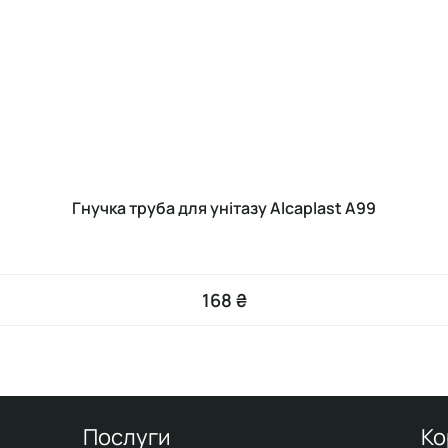
Гнучка труба для унітазу Alcaplast А99
168 ₴
Послуги
Ко