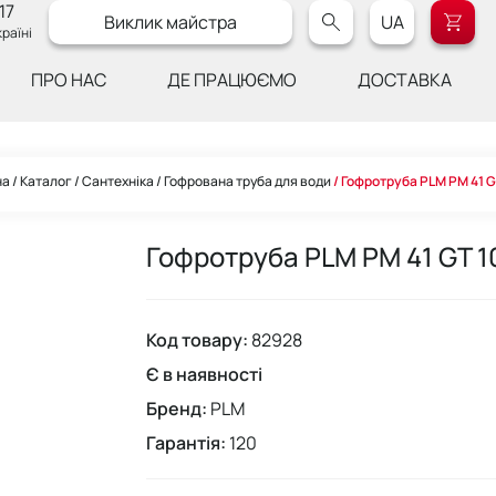
17
Виклик майстра
UA
раїні
ПРО НАС
ДЕ ПРАЦЮЄМО
ДОСТАВКА
на
Каталог
Сантехніка
Гофрована труба для води
Гофротруба PLM PM 41 G
Гофротруба PLM PM 41 GT 1
Код товару:
82928
Є в наявності
Бренд:
PLM
Гарантія:
120