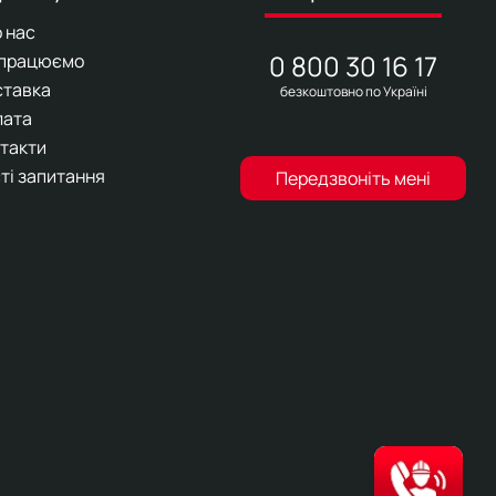
 нас
0 800 30 16 17
 працюємо
ставка
безкоштовно по Україні
лата
такти
ті запитання
Передзвоніть мені