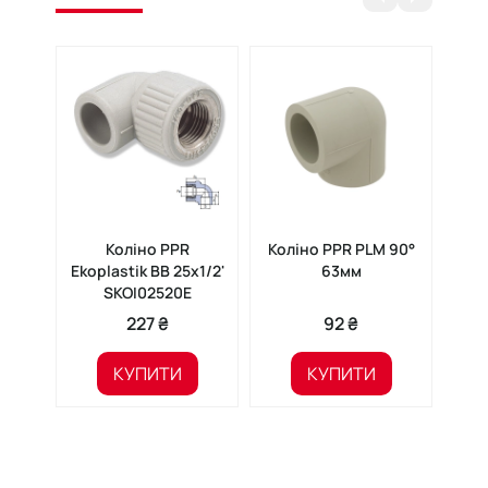
Коліно PPR
Коліно PPR PLM 90°
Трі
Ekoplastik ВВ 25х1/2'
63мм
PP
SKOI02520E
227 ₴
92 ₴
КУПИТИ
КУПИТИ