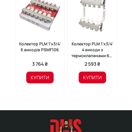
Колектор PLM 1'x3/4'
Колектор PLM 1'x3/4'
6 виходів PSMF106
4 виходи з
в
термоклапанами без
євроконусів
3 764 ₴
2 593 ₴
КУПИТИ
КУПИТИ