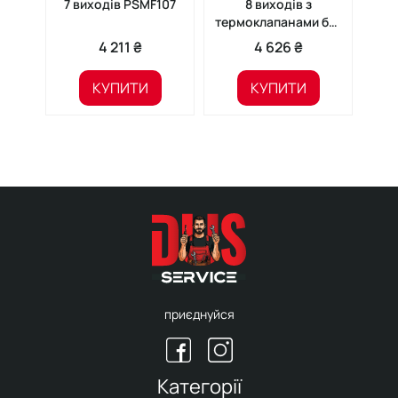
7 виходів PSMF107
8 виходів з
термоклапанами без
тер
євроконусів
4 211 ₴
4 626 ₴
КУПИТИ
КУПИТИ
приєднуйся
Категорії