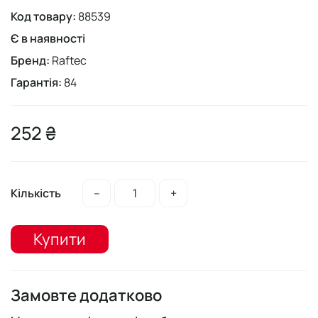
Код товару:
88539
Є в наявності
Бренд:
Raftec
Гарантія:
84
252 ₴
Кількість
–
+
Купити
Замовте додатково