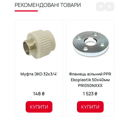
РЕКОМЕНДОВАНІ ТОВАРИ
Муфта ЭКО 32х3/4'
Фланець вільний PPR
Трі
Ekoplastik 50x40мм
PRI050NXXX
148 ₴
1 523 ₴
КУПИТИ
КУПИТИ