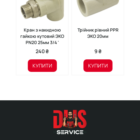
Кран з накидною
Трійник рівний PPR
Кр
гайкою кутовий ЭКО
ЭКО 20мм
пай
PN20 25мм 3/4 '
240 ₴
9 ₴
КУПИТИ
КУПИТИ