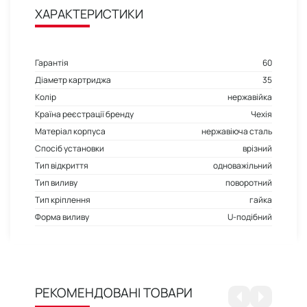
ХАРАКТЕРИСТИКИ
Гарантія
60
Діаметр картриджа
35
Колір
нержавійка
Країна реєстрації бренду
Чехія
Матеріал корпуса
нержавіюча сталь
Спосіб установки
врізний
Тип відкриття
одноважільний
Тип виливу
поворотний
Тип кріплення
гайка
Форма виливу
U-подібний
РЕКОМЕНДОВАНІ ТОВАРИ