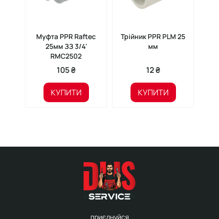
Муфта PPR Raftec
Трійник PPR PLM 25
К
25мм ЗЗ 3/4'
мм
пет
RMC2502
20
105 ₴
12 ₴
КУПИТИ
КУПИТИ
приєднуйся