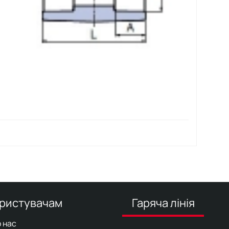
ристувачам
Гаряча лінія
 нас