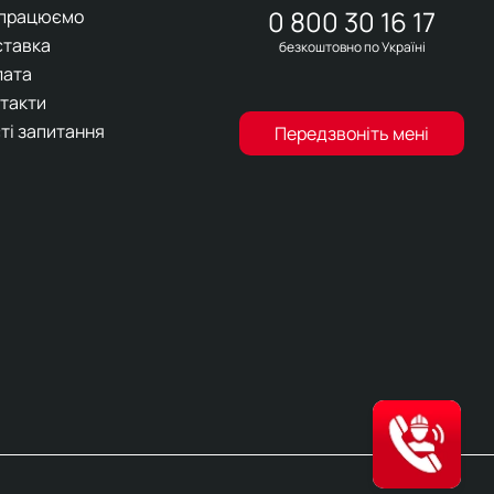
0 800 30 16 17
 працюємо
ставка
безкоштовно по Україні
лата
такти
ті запитання
Передзвоніть мені