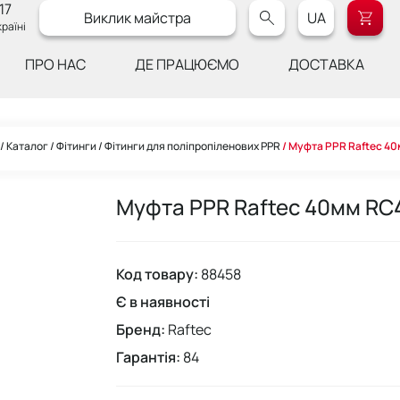
17
Виклик майстра
UA
раїні
ПРО НАС
ДЕ ПРАЦЮЄМО
ДОСТАВКА
Каталог
Фітинги
Фітинги для поліпропіленових PPR
Муфта PPR Raftec 4
Муфта PPR Raftec 40мм RC
Код товару:
88458
Є в наявності
Бренд:
Raftec
Гарантія:
84