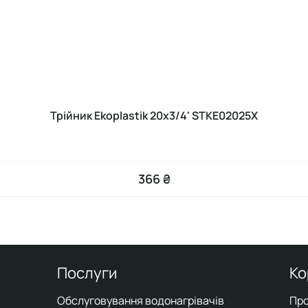
Трійник Ekoplastik 20х3/4' STKE02025X
366 ₴
Послуги
Ко
Обслуговування водонагрівачів
Про