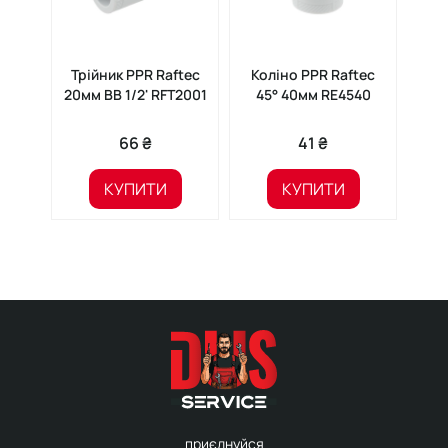
Трійник PPR Raftec
Коліно PPR Raftec
20мм ВВ 1/2' RFT2001
45° 40мм RE4540
Ek
25
66 ₴
41 ₴
КУПИТИ
КУПИТИ
приєднуйся