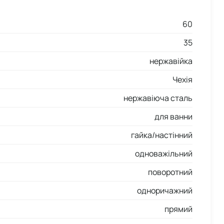
60
35
нержавійка
Чехія
нержавіюча сталь
для ванни
гайка/настінний
одноважільний
поворотний
одноричажний
прямий