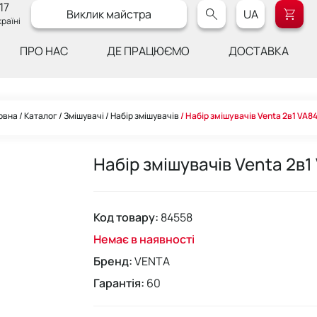
17
Виклик майстра
UA
раїні
ПРО НАС
ДЕ ПРАЦЮЄМО
ДОСТАВКА
овна
Каталог
Змішувачі
Набір змішувачів
Набір змішувачів Venta 2в1 VA8
Набір змішувачів Venta 2в1
Код товару:
84558
Немає в наявності
Бренд:
VENTA
Гарантія:
60