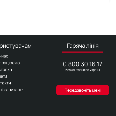
ристувачам
Гаряча лінія
 нас
0 800 30 16 17
 працюємо
ставка
безкоштовно по Україні
лата
такти
ті запитання
Передзвоніть мені