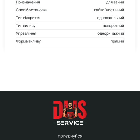
Призначення
для ванни
Спосіб установки
гайка/настінний
Тип відкриття
одноважільний
Тип виливу
поворотний
Управління
одноричажний
Форма виливу
прямий
приєднуйся