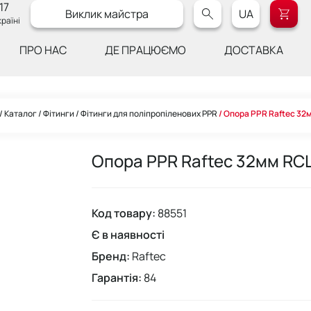
17
Виклик майстра
UA
раїні
ПРО НАС
ДЕ ПРАЦЮЄМО
ДОСТАВКА
Каталог
Фітинги
Фітинги для поліпропіленових PPR
Опора PPR Raftec 32
Опора PPR Raftec 32мм RC
Код товару:
88551
Є в наявності
Бренд:
Raftec
Гарантія:
84