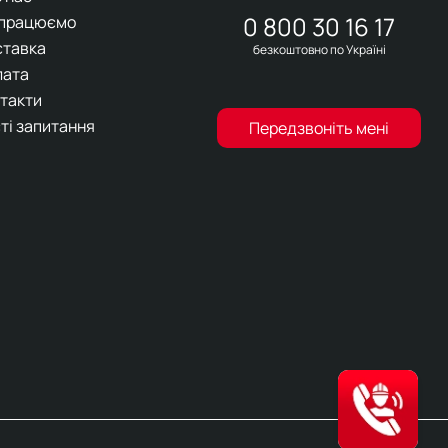
0 800 30 16 17
 працюємо
ставка
безкоштовно по Україні
лата
такти
ті запитання
Передзвоніть мені