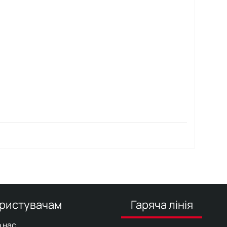
ристувачам
Гаряча лінія
 нас