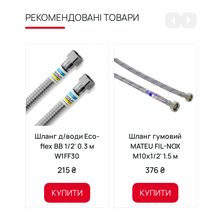
РЕКОМЕНДОВАНІ ТОВАРИ
Шланг д/води Eco-
Шланг гумовий
Шл
flex ВВ 1/2' 0.3 м
MATEU FIL-NOX
Eco
W1FF30
М10x1/2' 1.5 м
215 ₴
376 ₴
КУПИТИ
КУПИТИ