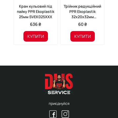
Кран кульовий під
Трійник редукційний
Трі
пайку PPR Ekoplastik
PPR Ekoplastik
PP
25мм SVEK025XXX
32x20x32мм
STKR03220X
636 ₴
60 ₴
КУПИТИ
КУПИТИ
приєднуйся