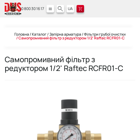
0 800 30 16 17
UA
Головна
Каталог
Запірна арматура
Фільтри грубої очистки
Самопромивний фільтр з редуктором 1/2' Raftec RCFR01-C
Самопромивний фільтр з
редуктором 1/2' Raftec RCFR01-C