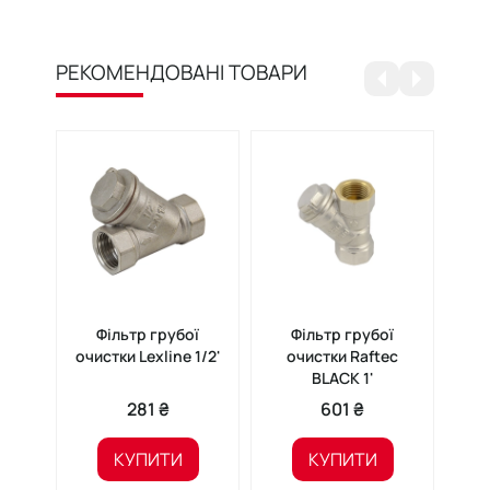
РЕКОМЕНДОВАНІ ТОВАРИ
Фільтр грубої
Фільтр грубої
очистки Lexline 1/2'
очистки Raftec
о
BLACK 1'
281 ₴
601 ₴
КУПИТИ
КУПИТИ