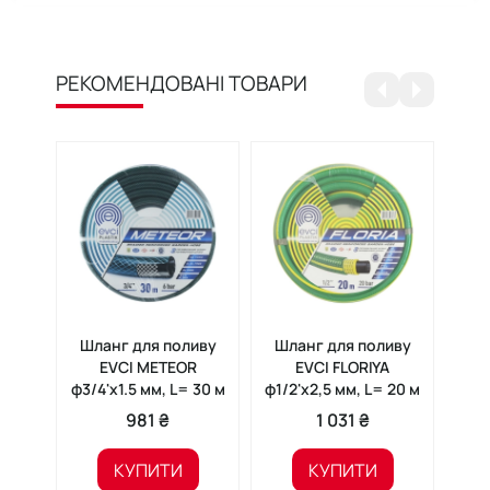
РЕКОМЕНДОВАНІ ТОВАРИ
Шланг для поливу
Шланг для поливу
Шл
EVCI METEOR
EVCI FLORIYA
AVC
ф3/4'x1.5 мм, L= 30 м
ф1/2'x2,5 мм, L= 20 м
981 ₴
1 031 ₴
КУПИТИ
КУПИТИ