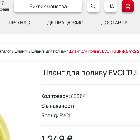
17
Виклик майстра
UA
раїні
ПРО НАС
ДЕ ПРАЦЮЄМО
ДОСТАВКА
аталог
Шланги
Шланги для поливу
Шланг для поливу EVCI TULIP ф3/4'x2,2 
Шланг для поливу EVCI TULI
Код товару:
83664
Є в наявності
Бренд:
EVCI
1 249 ₴