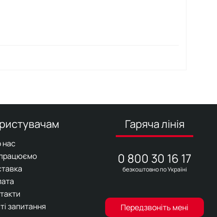
ристувачам
Гаряча лінія
 нас
0 800 30 16 17
 працюємо
ставка
безкоштовно по Україні
лата
такти
ті запитання
Передзвоніть мені