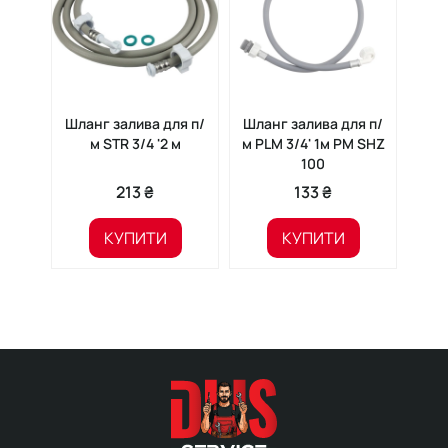
Шланг залива для п/
Шланг залива для п/
Шла
м STR 3/4 '2 м
м PLM 3/4' 1м PM SHZ
100
213 ₴
133 ₴
КУПИТИ
КУПИТИ