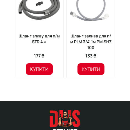
Шланг зливу для п/м
Шланг залива для п/
Шла
STR 4 м
м PLM 3/4' 1м PM SHZ
м
100
177 ₴
133 ₴
КУПИТИ
КУПИТИ