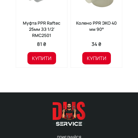
Муфта PPR Raftec
Колено PPR ЭКО 40
Ко
25мм ЗЗ 1/2'
мм 90°
4
RMC2501
81 ₴
34 ₴
КУПИТИ
КУПИТИ
приєднуйся