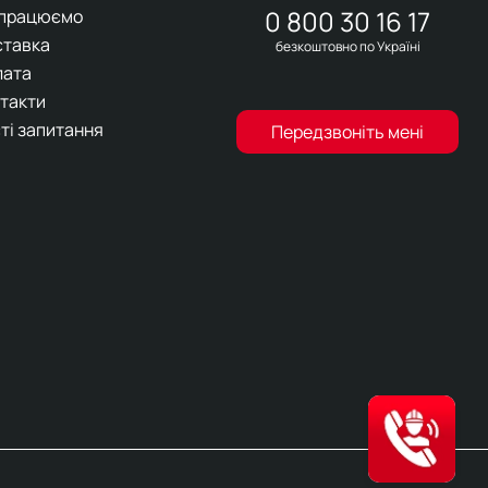
0 800 30 16 17
 працюємо
ставка
безкоштовно по Україні
лата
такти
ті запитання
Передзвоніть мені