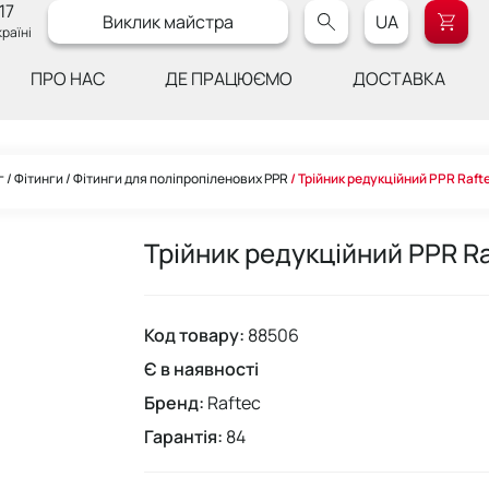
17
Виклик майстра
UA
раїні
ПРО НАС
ДЕ ПРАЦЮЄМО
ДОСТАВКА
г
Фітинги
Фітинги для поліпропіленових PPR
Трійник редукційний PPR Raft
Трійник редукційний PPR R
Код товару:
88506
Є в наявності
Бренд:
Raftec
Гарантія:
84