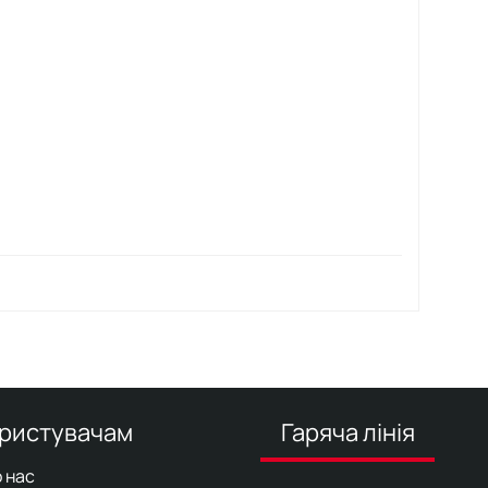
ристувачам
Гаряча лінія
 нас