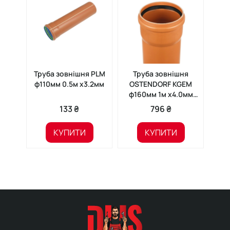
Труба зовнішня PLM
Труба зовнішня
Т
ф110мм 0.5м x3.2мм
OSTENDORF KGEM
PLM
ф160мм 1м х4.0мм
222010
133 ₴
796 ₴
КУПИТИ
КУПИТИ