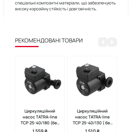
спеціальні композитні матеріали, що забезпечують
високу корозійну стійкість і довговічність.
РЕКОМЕНДОВАНІ ТОВАРИ
Циркуляційний
Циркуляційний
Ц
насос TATRA-line
насос TATRA-line
насо
TCP 25-40/180 (без
TCP 25-40/130 ( без
кабеля)
кабелю)
1 559 ₴
1 510 ₴