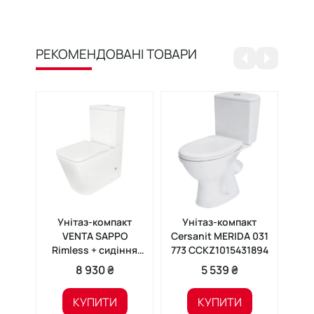
РЕКОМЕНДОВАНІ ТОВАРИ
Унітаз-компакт
Унітаз-компакт
У
VENTA SAPPO
Cersanit MERIDA 031
C
Rimless + сидіння
773 CCKZ1015431894
SIM
SoftClose
02
8 930 ₴
5 539 ₴
ни
КУПИТИ
КУПИТИ