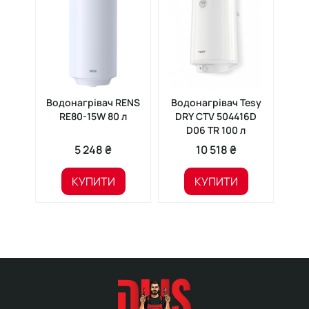
Водонагрівач RENS
Водонагрівач Tesy
Вод
RE80-15W 80 л
DRY CTV 504416D
lin
D06 TR 100 л
5 248 ₴
10 518 ₴
КУПИТИ
КУПИТИ