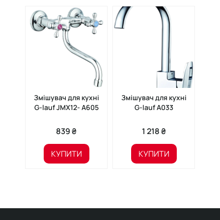
Змішувач для кухні
Змішувач для кухні
Змі
G-lauf JMX12- A605
G-lauf A033
пі
839 ₴
1 218 ₴
КУПИТИ
КУПИТИ