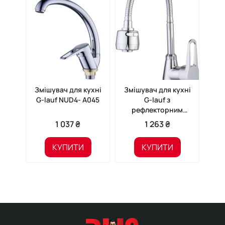
Змішувач для кухні
Змішувач для кухні
Змі
G-lauf NUD4- A045
G-lauf з
G-l
рефлекторним
виливом ZOP4- E045
1 037 ₴
1 263 ₴
КУПИТИ
КУПИТИ