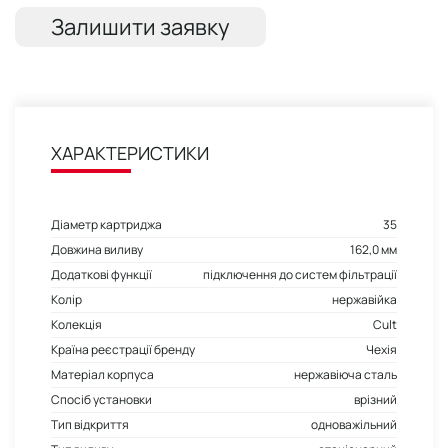
Залишити заявку
ХАРАКТЕРИСТИКИ
Діаметр картриджа
35
Довжина виливу
162,0 мм
Додаткові функції
підключення до систем фільтрації
Колір
нержавійка
Колекція
Cult
Країна реєстрації бренду
Чехія
Матеріал корпуса
нержавіюча сталь
Спосіб установки
врізний
Тип відкриття
одноважільний