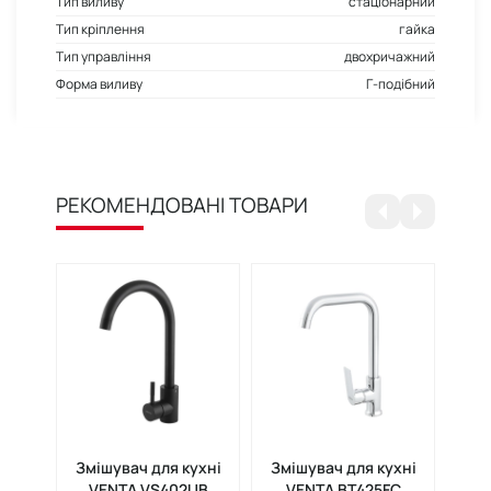
Тип виливу
стаціонарний
Тип кріплення
гайка
Тип управління
двохричажний
Форма виливу
Г-подібний
РЕКОМЕНДОВАНІ ТОВАРИ
Змішувач для кухні
Змішувач для кухні
Змі
VENTA VS402UB
VENTA BT425FC