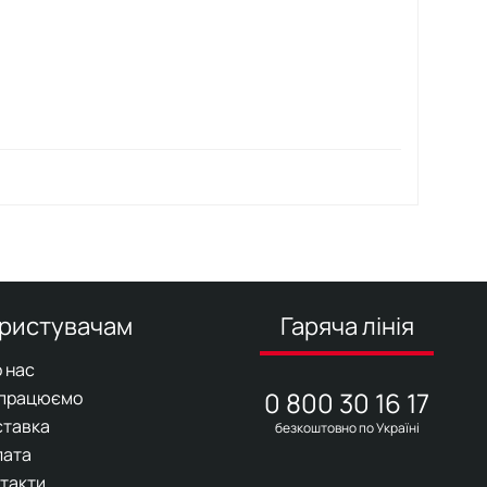
ристувачам
Гаряча лінія
 нас
0 800 30 16 17
 працюємо
ставка
безкоштовно по Україні
лата
такти