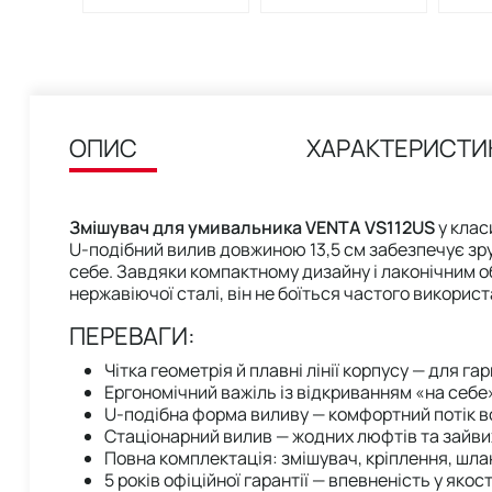
ОПИС
ХАРАКТЕРИСТИ
Змішувач для умивальника VENTA VS112US
у клас
U-подібний вилив довжиною 13,5 см забезпечує зр
себе. Завдяки компактному дизайну і лаконічним об
нержавіючої сталі, він не боїться частого викорис
ПЕРЕВАГИ:
Чітка геометрія й плавні лінії корпусу — для га
Ергономічний важіль із відкриванням «на себе»
U-подібна форма виливу — комфортний потік 
Стаціонарний вилив — жодних люфтів та зайви
Повна комплектація: змішувач, кріплення, шла
5 років офіційної гарантії — впевненість у яко