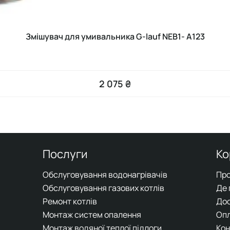
Змішувач для умивальника G-lauf NEB1- A123
2 075 ₴
Послуги
Ко
Обслуговування водонагрівачів
Про
Обслуговування газових котлів
Де
Ремонт котлів
До
Монтаж систем опалення
Оп
Монтаж водяної теплої підлоги
Кон