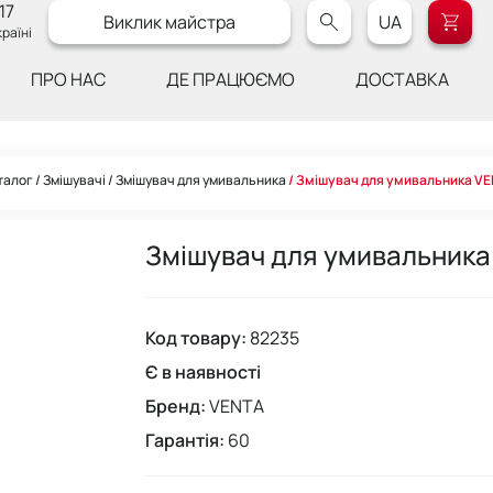
17
Виклик майстра
UA
раїні
ПРО НАС
ДЕ ПРАЦЮЄМО
ДОСТАВКА
талог
Змішувачі
Змішувач для умивальника
Змішувач для умивальника V
Змішувач для умивальника
Код товару:
82235
Є в наявності
Бренд:
VENTA
Гарантія:
60