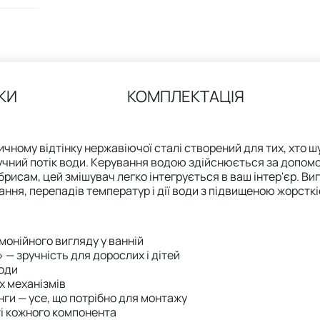
КИ
КОМПЛЕКТАЦІЯ
ичному відтінку нержавіючої сталі створений для тих, хто 
учний потік води. Керування водою здійснюється за допомо
рисам, цей змішувач легко інтегрується в ваш інтер'єр. Виг
тання, перепадів температур і дії води з підвищеною жорстк
рмонійного вигляду у ванній
 — зручність для дорослих і дітей
води
х механізмів
нги — усе, що потрібно для монтажу
сті кожного компонента