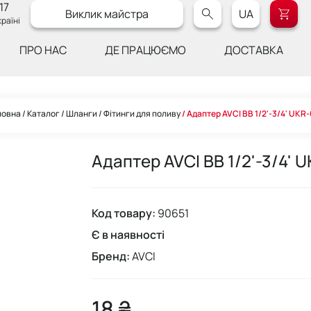
17
Виклик майстра
UA
раїні
ПРО НАС
ДЕ ПРАЦЮЄМО
ДОСТАВКА
ловна
Каталог
Шланги
Фітинги для поливу
Адаптер AVCI ВВ 1/2'-3/4' UKR-
Адаптер AVCI ВВ 1/2'-3/4' 
Код товару:
90651
Є в наявності
Бренд:
AVCI
18 ₴