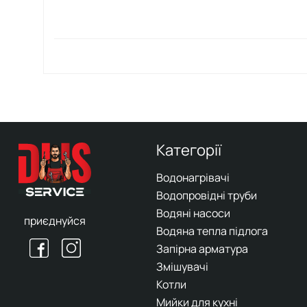
Категорії
Водонагрівачі
Водопровідні труби
Водяні насоси
приєднуйся
Водяна тепла підлога
Запірна арматура
Змішувачі
Котли
Мийки для кухні