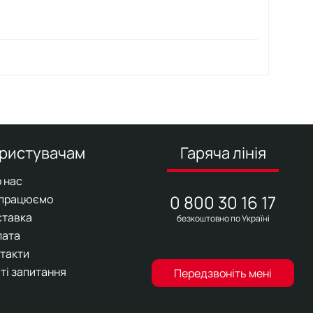
ристувачам
Гаряча лінія
 нас
0 800 30 16 17
 працюємо
ставка
безкоштовно по Україні
лата
такти
ті запитання
Передзвоніть мені