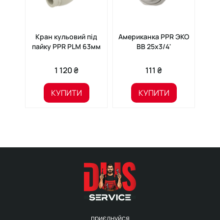
Кран кульовий під
Американка PPR ЭКО
Му
пайку PPR PLM 63мм
ВВ 25x3/4'
PPR 
м
1 120 ₴
111 ₴
КУПИТИ
КУПИТИ
приєднуйся