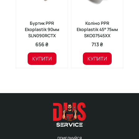
Буртик PPR
Коліно PPR
Му
Ekoplastik 90мм
Ekoplastik 45° 75мм
SLN090RCTX
SKO07545XX
656 ₴
713 ₴
КУПИТИ
КУПИТИ
приєднуйся