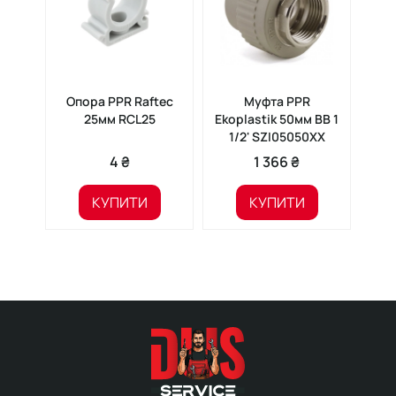
Опора PPR Raftec
Муфта PPR
Різ
25мм RCL25
Ekoplastik 50мм ВВ 1
PPR
1/2' SZI05050XX
ВВ 
4 ₴
1 366 ₴
КУПИТИ
КУПИТИ