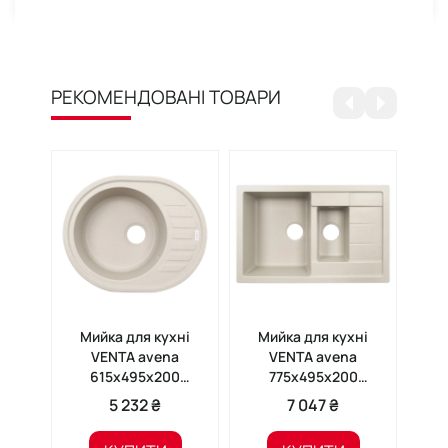
РЕКОМЕНДОВАНІ ТОВАРИ
Мийка для кухні
Мийка для кухні
М
VENTA avena
VENTA avena
615х495х200
775х495х200
VS505003
VS506003
5 232 ₴
7 047 ₴