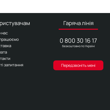
ристувачам
Гаряча лінія
 нас
0 800 30 16 17
 працюємо
ставка
безкоштовно по Україні
лата
такти
ті запитання
Передзвоніть мені