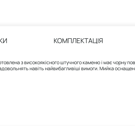
КИ
КОМПЛЕКТАЦІЯ
товлена з високоякісного штучного каменю і має чорну пов
н задовольнять навіть найвибагливіші вимоги. Мийка оснаще