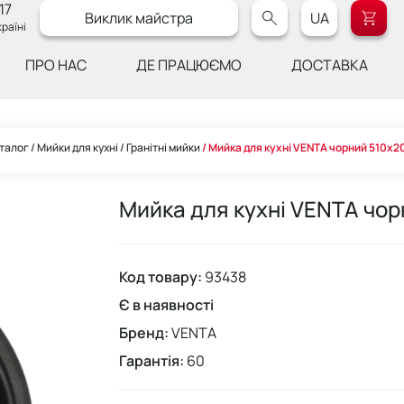
17
Виклик майстра
UA
раїні
ПРО НАС
ДЕ ПРАЦЮЄМО
ДОСТАВКА
талог
Мийки для кухні
Гранітні мийки
Мийка для кухні VENTA чорний 510х
Мийка для кухні VENTA чо
Код товару:
93438
Є в наявності
Бренд:
VENTA
Гарантія:
60