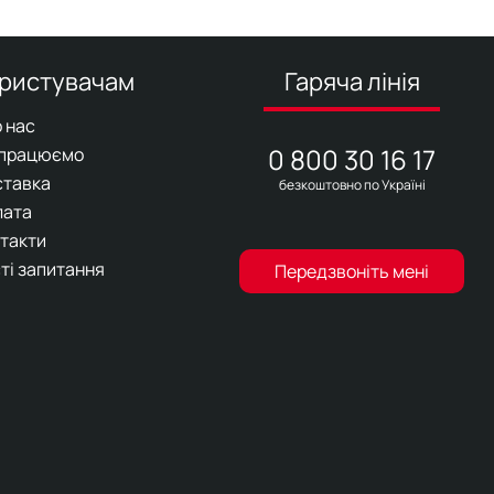
ристувачам
Гаряча лінія
 нас
0 800 30 16 17
 працюємо
ставка
безкоштовно по Україні
лата
такти
ті запитання
Передзвоніть мені