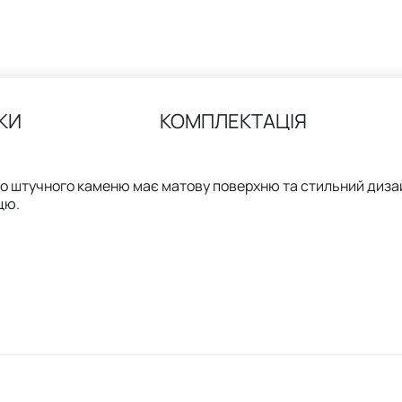
КИ
КОМПЛЕКТАЦІЯ
о штучного каменю має матову поверхню та стильний дизай
цю.