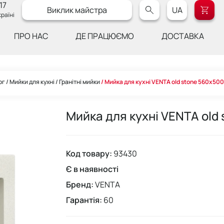
17
Виклик майстра
UA
раїні
ПРО НАС
ДЕ ПРАЦЮЄМО
ДОСТАВКА
ог
Мийки для кухні
Гранітні мийки
Мийка для кухні VENTA old stone 560х5
Мийка для кухні VENTA ol
Код товару:
93430
Є в наявності
Бренд:
VENTA
Гарантія:
60