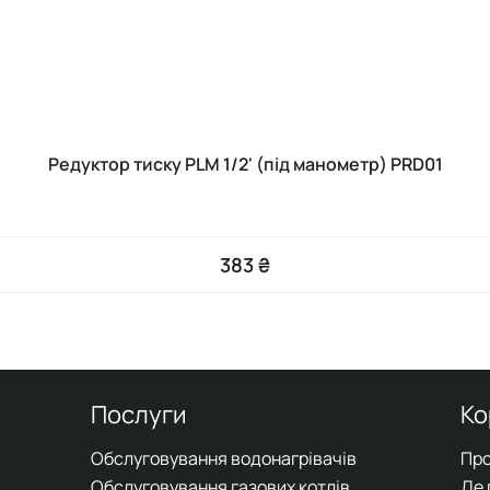
Редуктор тиску PLM 1/2' (під манометр) PRD01
383 ₴
Послуги
Ко
Обслуговування водонагрівачів
Про
Обслуговування газових котлів
Де