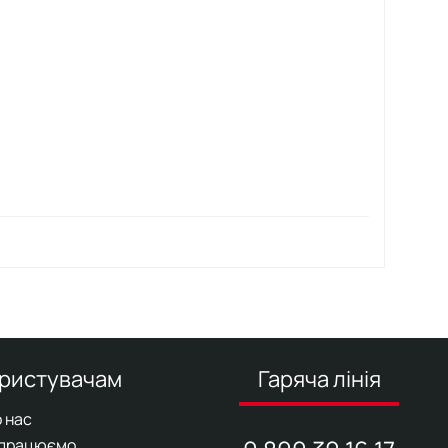
ристувачам
Гаряча лінія
 нас
 працюємо