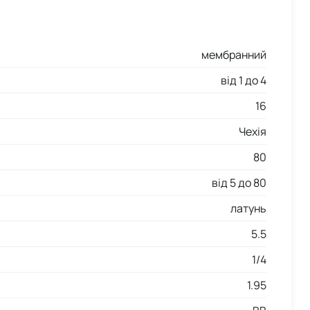
мембранний
від 1 до 4
16
Чехія
80
від 5 до 80
латунь
5.5
1/4
1.95