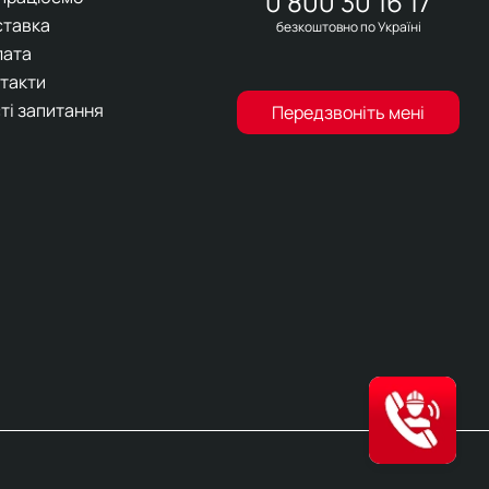
0 800 30 16 17
ставка
безкоштовно по Україні
лата
такти
ті запитання
Передзвоніть мені