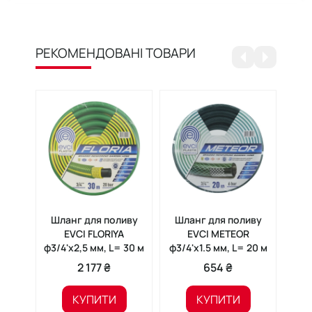
РЕКОМЕНДОВАНІ ТОВАРИ
Шланг для поливу
Шланг для поливу
Шл
EVCI FLORIYA
EVCI METEOR
ф3/4'x2,5 мм, L= 30 м
ф3/4'x1.5 мм, L= 20 м
ф1/2
2 177 ₴
654 ₴
КУПИТИ
КУПИТИ