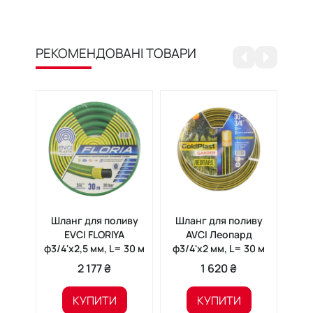
РЕКОМЕНДОВАНІ ТОВАРИ
Шланг для поливу
Шланг для поливу
Шл
EVCI FLORIYA
AVCI Леопард
AVC
ф3/4'x2,5 мм, L= 30 м
ф3/4'x2 мм, L= 30 м
ф3/
2 177 ₴
1 620 ₴
КУПИТИ
КУПИТИ