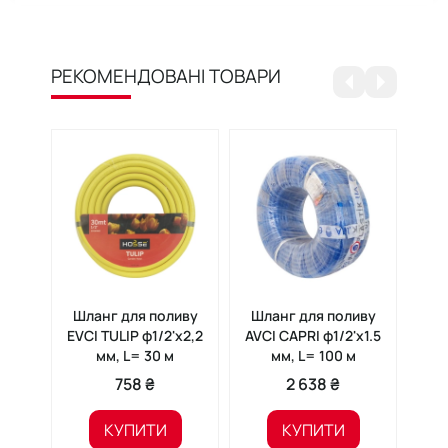
РЕКОМЕНДОВАНІ ТОВАРИ
Шланг для поливу
Шланг для поливу
Шл
EVCI TULIP ф1/2'x2,2
AVCI CAPRI ф1/2'x1.5
EVC
мм, L= 30 м
мм, L= 100 м
758 ₴
2 638 ₴
КУПИТИ
КУПИТИ