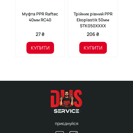
Муфта PPR Raftec
Трійник рівний PPR
Му
40мм RC40
Ekoplastik 50мм
PPR
STK050XXXX
27 ₴
206 ₴
КУПИТИ
КУПИТИ
приєднуйся