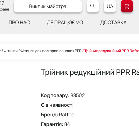
17
Виклик майстра
UA
раїні
ПРО НАС
ДЕ ПРАЦЮЄМО
ДОСТАВКА
г
Фітинги
Фітинги для поліпропіленових PPR
Трійник редукційний PPR Raft
Трійник редукційний PPR R
Код товару:
88502
Є в наявності
Бренд:
Raftec
Гарантія:
84