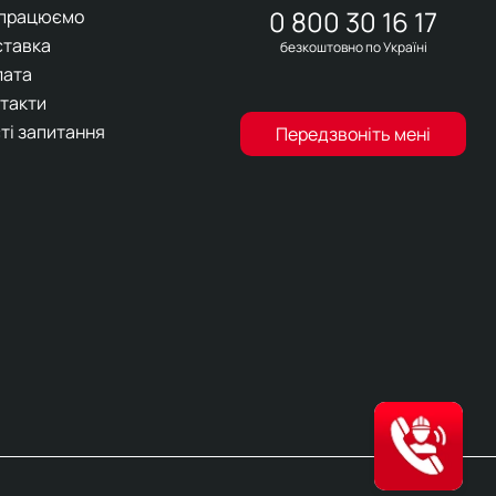
0 800 30 16 17
 працюємо
ставка
безкоштовно по Україні
лата
такти
ті запитання
Передзвоніть мені