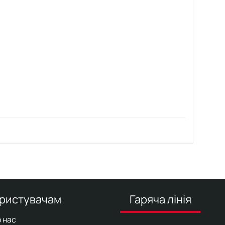
ристувачам
Гаряча лінія
 нас