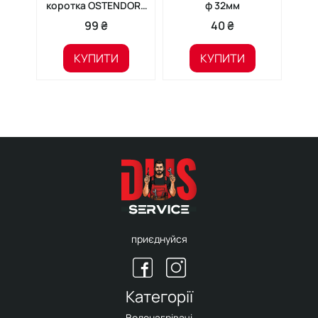
коротка OSTENDORF
ф 32мм
HTsafeR ф110мм
99 ₴
40 ₴
х50мм
КУПИТИ
КУПИТИ
приєднуйся
Категорії
Водонагрівачі