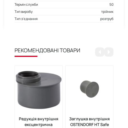
Термін служби
50
Тип виробу
трійник
Тип з'єднання
розтруб
РЕКОМЕНДОВАНІ ТОВАРИ
Редукція внутрішня
Заглушка внутрішня
Му
ексцентрична
OSTENDORF HT Safe