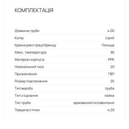
КОМПЛЕКТАЦІЯ
Довжина труби
4,00
Колір
сірий
Країна реєстрації бренду
Польща
Макс. температура
90
Матеріал корпуса
PPR
Номінальний тиск
20
Призначення
ГВП
Розмір підключення
25
Тип виробу
труба
Тип з'єднання
пайка
Тип труби
армований/скловолокно
Товщина стінки
4,20