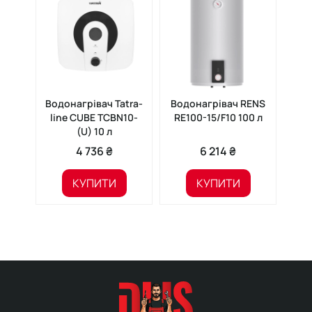
Водонагрівач Tatra-
Водонагрівач RENS
Вод
line CUBE TСBN10-
RE100-15/F10 100 л
RD
(U) 10 л
4 736 ₴
6 214 ₴
КУПИТИ
КУПИТИ