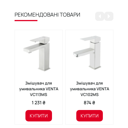
РЕКОМЕНДОВАНІ ТОВАРИ
Змішувач для
Змішувач для
умивальника VENTA
умивальника VENTA
уми
VC113MS
VC102MS
N
1 231 ₴
874 ₴
КУПИТИ
КУПИТИ