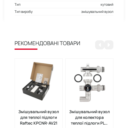
Тип
кутовий
Тип виробу
змішувальний вузол
РЕКОМЕНДОВАНІ ТОВАРИ
Змішувальний вузол
Змішувальний вузол
Змі
для теплої підлоги
для колектора
Ra
Raftec KPCNR-AV21
теплої підлоги PLM