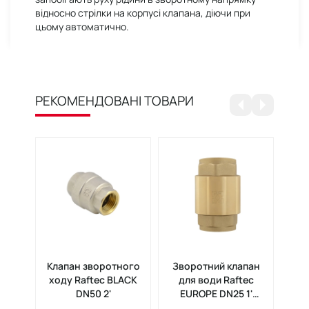
відносно стрілки на корпусі клапана, діючи при
цьому автоматично.
РЕКОМЕНДОВАНІ ТОВАРИ
Клапан зворотного
Зворотний клапан
Кла
ходу Raftec BLACK
для води Raftec
хо
DN50 2'
EUROPE DN25 1'
NRVF03